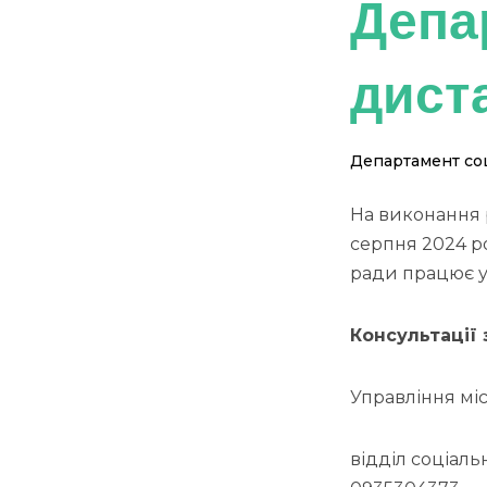
Депа
дист
Департамент соц
На виконання 
серпня 2024 ро
ради працює у
Консультації
Управління мі
відділ соціаль