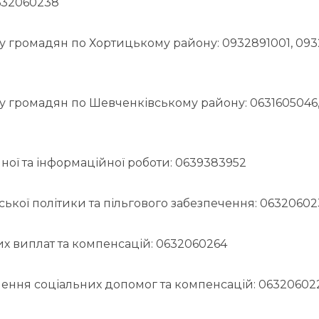
632060238
у громадян по Хортицькому району: 0932891001, 093
у громадян по Шевченківському району: 0631605046,
чної та інформаційної роботи: 0639383952
ської політики та пільгового забезпечення: 06320602
их виплат та компенсацій: 0632060264
чення соціальних допомог та компенсацій: 06320602