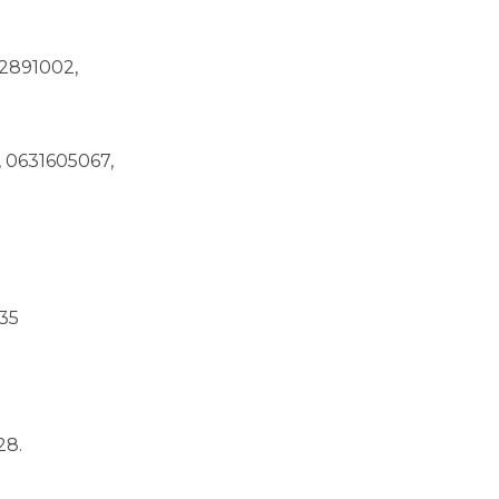
2891002,
 0631605067,
35
28.