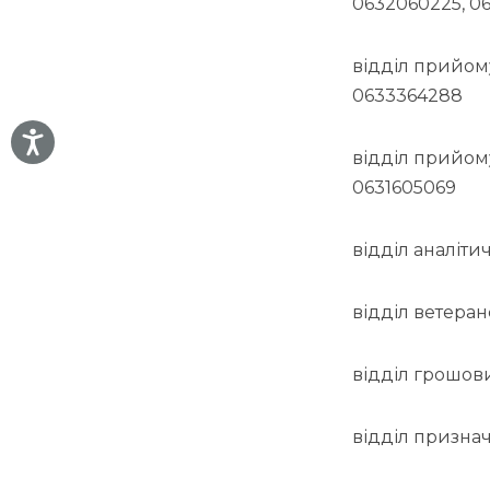
0632060225, 0
відділ прийом
0633364288
відділ прийом
0631605069
відділ аналіти
відділ ветеран
відділ грошов
відділ призна