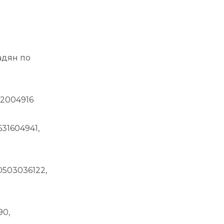
адян по
02004916
31604941,
0503036122,
90,