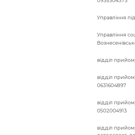
0935304373
Управління пі
Управління со
Вознесенівськ
відділ прийом
відділ прийом
0631604897
відділ прийом
0502004913
відділ прийом