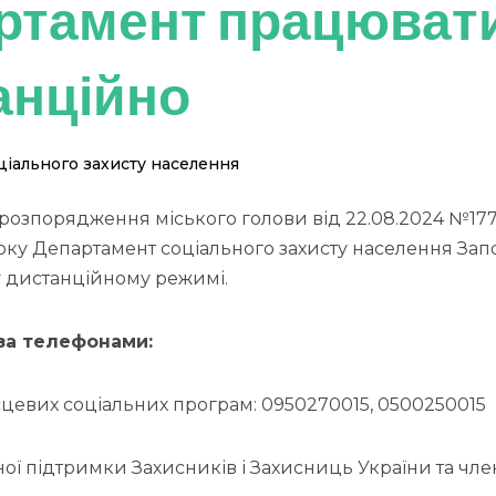
ртамент працюват
анційно
іального захисту населення
розпорядження міського голови від 22.08.2024 №177
ку Департамент соціального захисту населення Запо
 дистанційному режимі.
 за телефонами:
сцевих соціальних програм: 0950270015, 0500250015
ної підтримки Захисників і Захисниць України та члені