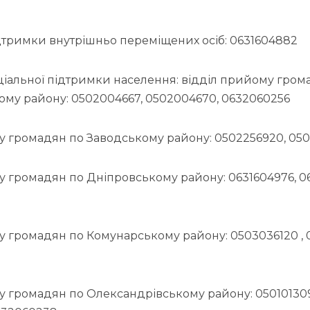
дтримки внутрішньо переміщених осіб: 0631604882
ціальної підтримки населення: відділ прийому гром
ому району: 0502004667, 0502004670, 0632060256
у громадян по Заводському району: 0502256920, 05
у громадян по Дніпровському району: 0631604976, 06
у громадян по Комунарському району: 0503036120 , 
у громадян по Олександрівському району: 05010130