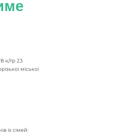
име
8 к/тр 23
різької міської
в їх сімей: