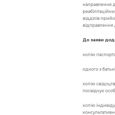
направлення д
реабілітаційн
відділів прий
відправлення 
До заяви дод
копію паспорт
одного з батьк
копію свідоцт
посвідчує осо
копію індивіду
консультативн