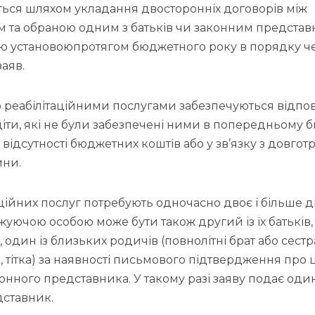
ться шляхом укладання двосторонніх договорів між
 та обраною одним з батьків чи законним предста
ою установоюпротягом бюджетного року в порядку че
аяв.
реабілітаційними послугами забезпечуються відпо
діти, які не були забезпечені ними в попередньому
 відсутності бюджетних коштів або у зв’язку з довго
ини.
ійних послуг потребують одночасно двоє і більше діт
джуючою особою може бути також другий із їх батьків
 один із близьких родичів (повнолітні брат або сестра
, тітка) за наявності письмового підтвердження про 
конного представника. У такому разі заяву подає один
ставник.