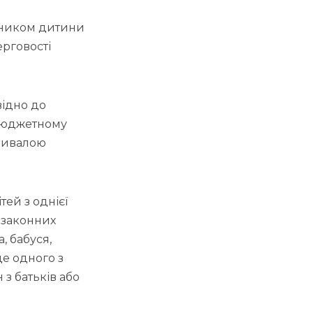
вником дитини
рговості
відно до
 бюджетному
тривалою
ей з однієї
, законних
, бабуся,
це одного з
 з батьків або