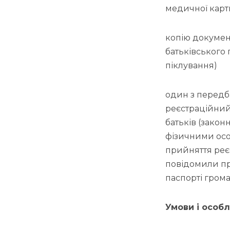
медичної карт
копію докумен
батьківського
піклування)
один з передб
реєстраційний 
батьків (закон
фізичними особ
прийняття реєс
повідомили пр
паспорті гром
Умови і особл