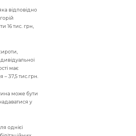
 яка відповідно
егорій
 16 тис. грн,
сироти,
ндивідуальної
ості має
 – 37,5 тис.грн.
тина може бути
надаватися у
ля однієї
білітаційних