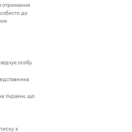
ля отримання
особисто до
хом
відчує особу
редставника
а України, що
писку з