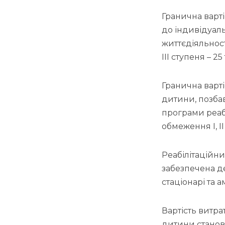
Гранична варті
до індивідуаль
життєдіяльност
III ступеня – 25
Гранична варті
дитини, позбав
програми реабі
обмеження I, II
Реабілітаційни
забезпечена де
стаціонарі та 
Вартість витра
дитини станови