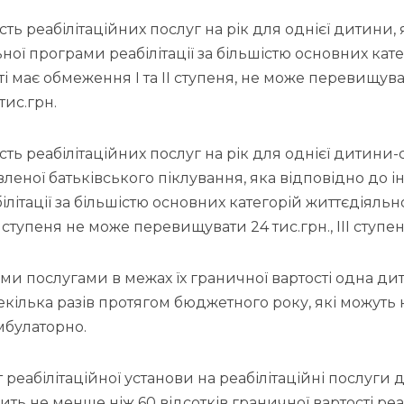
сть реабілітаційних послуг на рік для однієї дитини,
ної програми реабілітації за більшістю основних кат
і має обмеження I та II ступеня, не може перевищувати
 тис.грн.
сть реабілітаційних послуг на рік для однієї дитини-
леної батьківського піклування, яка відповідно до і
літації за більшістю основних категорій життєдіяльн
 ступеня не може перевищувати 24 тис.грн., III ступеня
ми послугами в межах їх граничної вартості одна ди
кілька разів протягом бюджетного року, які можуть 
амбулаторно.
т реабілітаційної установи на реабілітаційні послуги д
ть не менше ніж 60 відсотків граничної вартості реа