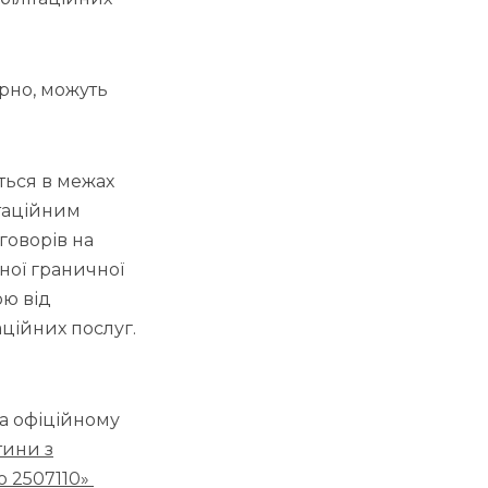
орно, можуть
ться в межах
ітаційним
говорів на
еної граничної
ою від
аційних послуг.
на офіційному
тини з
ю 2507110»