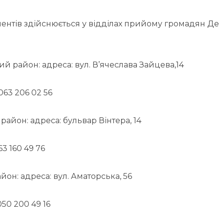
нтів здійснюється у відділах прийому громадян Де
й район: адреса: вул. В’ячеслава Зайцева,14
063 206 02 56
айон: адреса: бульвар Вінтера, 14
63 160 49 76
он: адреса: вул. Аматорська, 56
050 200 49 16