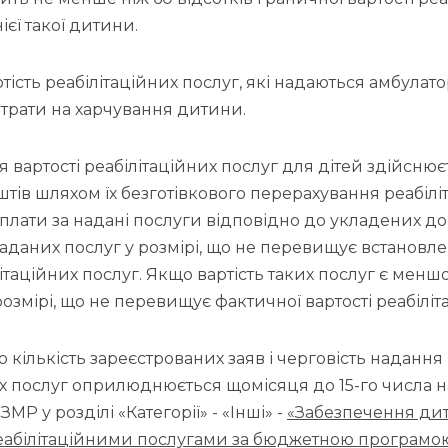
ієї такої дитини.
тість реабілітаційних послуг, які надаються амбулат
трати на харчування дитини.
вартості реабілітаційних послуг для дітей здійснює
тів шляхом їх безготівкового перерахування реабіл
плати за надані послуги відповідно до укладених до
 наданих послуг у розмірі, що не перевищує встановл
літаційних послуг. Якщо вартість таких послуг є менш
 розмірі, що не перевищує фактичної вартості реабіліт
 кількість зареєстрованих заяв і черговість надання
их послуг оприлюднюється щомісяця до 15-го числа 
МР у розділі «Категорії» - «Інші» -
«Забезпечення ди
реабілітаційними послугами за бюджетною програмо