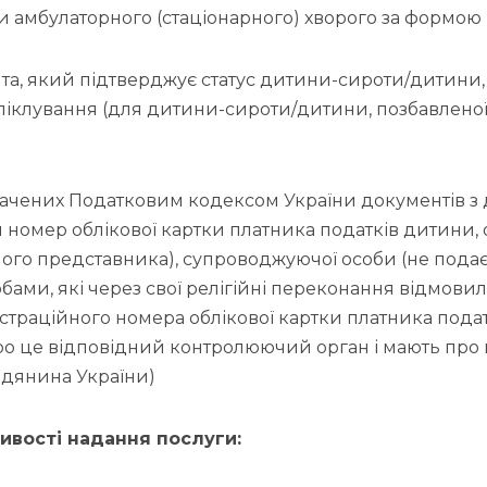
и амбулаторного (стаціонарного) хворого за формою
та, який підтверджує статус дитини-сироти/дитини,
 піклування (для дитини-сироти/дитини, позбавленої
ачених Податковим кодексом України документів з
номер облікової картки платника податків дитини, о
ного представника), супроводжуючої особи (не пода
ами, які через свої релігійні переконання відмовил
траційного номера облікової картки платника подат
о це відповідний контролюючий орган і мають про ц
адянина України)
ивості надання послуги: