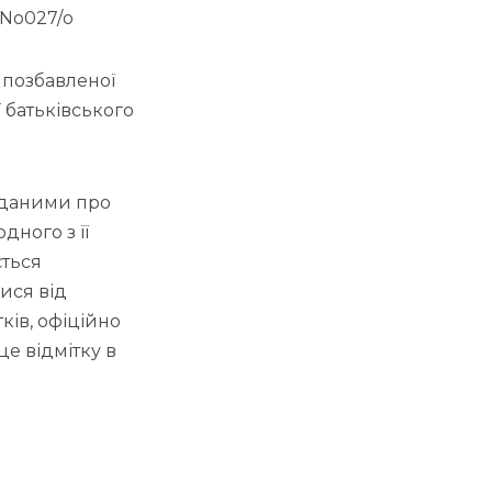
 No027/о
 позбавленої
 батьківського
 даними про
дного з її
ється
ися від
ків, офіційно
е відмітку в