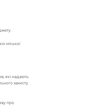
джету.
ої міської
ов, які надають
льного захисту
яву про