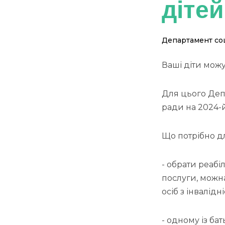
дітей
Департамент соц
Ваші діти можу
Для цього Деп
ради на 2024-й
Що потрібно д
- обрати реабі
послуги, можн
осіб з інвалідн
- одному із ба