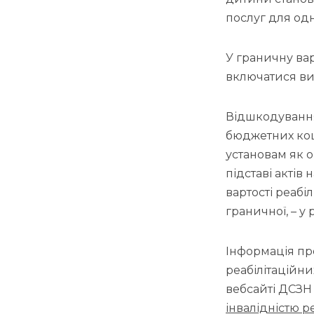
послуг для одн
У граничну вар
включатися ви
Відшкодування 
бюджетних кош
установам як о
підставі актів
вартості реабі
граничної, – у
Інформація про
реабілітаційн
вебсайті ДСЗН З
інвалідністю 