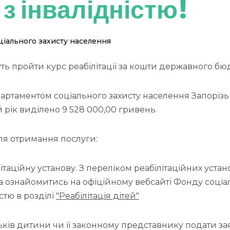
 з інвалідністю!
іального захисту населення
ть пройти курс реабілітації за кошти державного бю
артаментом соціального захисту населення Запорізьк
 рік виділено 9 528 000,00 гривень.
ля отримання послуги:
літаційну установу. З переліком реабілітаційних устан
а ознайомитись на офіційному вебсайті Фонду соціа
істю в розділі
"Реабілітація дітей"
тьків дитини чи її законному представнику подати за