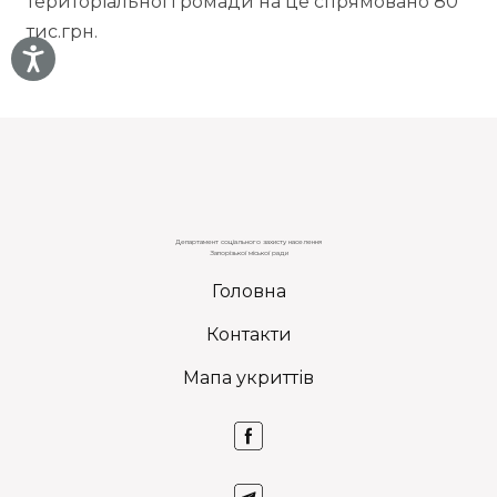
територіальної громади на це спрямовано 80
тис.грн.
Департамент соціального захисту населення
Запорізької міської ради
Головна
Контакти
Мапа укриттів