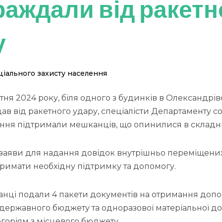
раждали від ракетн
у
іального захисту населення
втня 2024 року, біля одного з будинків в Олександрі
ав від ракетного удару, спеціалісти Департаменту с
ення підтримали мешканців, що опинилися в складни
 заяви для надання довідок внутрішньо переміщених
римати необхідну підтримку та допомогу.
анці подали 4 пакети документів на отримання доп
державного бюджету та одноразової матеріальної д
горіям з місцевого бюджету.