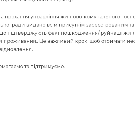
на прохання управління житлово-комунального госп
іської ради видано всім присутнім зареєстрованим т
, що підтверджують факт пошкодження/ руйнації житла
 проживання.. Це важливий крок, щоб отримати не
відновлення.
омагаємо та підтримуємо.