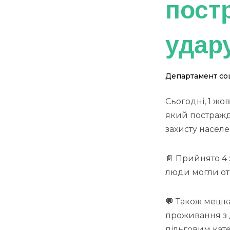
пост
удар
Департамент соц
Сьогодні, 1 жо
який постражд
захисту насел
📄 Прийнято 4
люди могли от
💬 Також мешк
проживання з 
пільговим кате