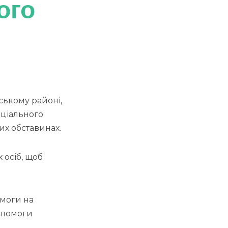
ого
вському районі,
оціального
х обставинах.
 осіб, щоб
омоги на
опомоги