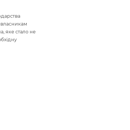
одарства
а власникам
, яке стало не
обхідну