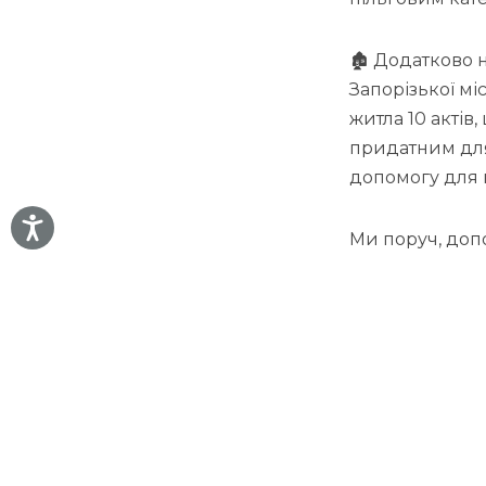
🏚 Додатково 
Запорізької м
житла 10 актів
придатним для
допомогу для 
Ми поруч, доп