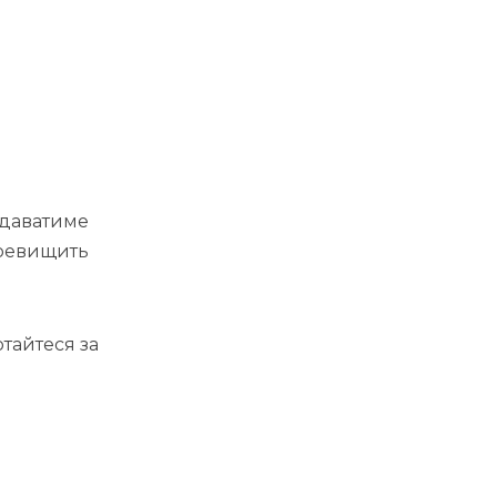
ддаватиме
еревищить
тайтеся за