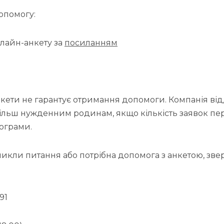
опомогу:
нлайн-анкету за
посиланням
кети не гарантує отримання допомоги. Компанія ві
ільш нужденним родинам, якщо кількість заявок п
ограми.
икли питання або потрібна допомога з анкетою, звер
91