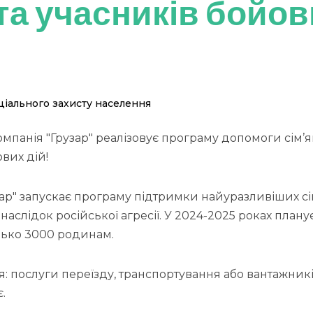
та учасників бойов
іального захисту населення
омпанія "Грузар" реалізовує програму допомоги сім’
вих дій!
ар" запускає програму підтримки найуразливіших сі
аслідок російської агресії. У 2024-2025 роках плану
ько 3000 родинам.
: послуги переїзду, транспортування або вантажників
.