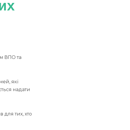
их
ям ВПО та
мей, які
ється надати
 для тих, хто