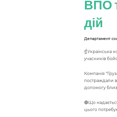
ВПО 
дій
Департамент соц
☝️Українська к
учасників бойо
Компанія "Груз
постраждали вн
допомогу близ
🔵Що надається
цього потребує