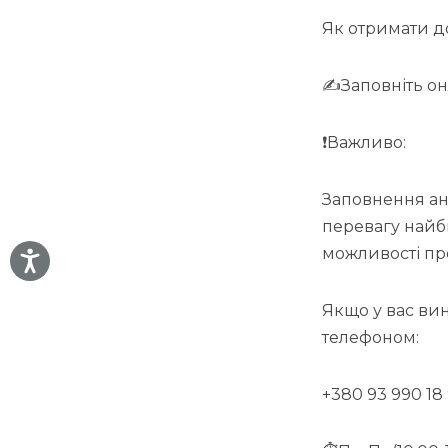
Як отримати д
✍️Заповніть о
❗️Важливо:
Заповнення ан
перевагу найб
можливості пр
Якщо у вас вин
телефоном:
+380 93 990 18 