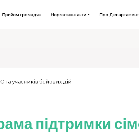
Прийом громадян
Нормативні акти
Про Департамент
рама підтримки сі