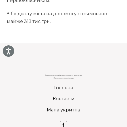
першокласникам.
З бюджету міста на допомогу спрямовано
майже 313 тис.грн.
Департамент соціального захисту населення
Запорізької міської ради
Головна
Контакти
Мапа укриттів