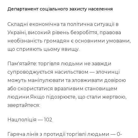
Департамент соціального захисту населення
Складні економічна та політична ситуації в
Україні, високий рівень безробіття, правова
необізнаність громадян є основними умовами,
що сприяють цьому явищу.
Пам'ятайте: торгівля людьми не завжди
супроводжується насильством — злочинці
можуть маніпулювати та зловживати довірою
або скористатися вразливим становищем
людини.Якщо підозрюєте, що стали жертвою,
звертайтеся:
Нацполіція — 102
Гаряча лінія з протидії торгівлі людьми — 0-