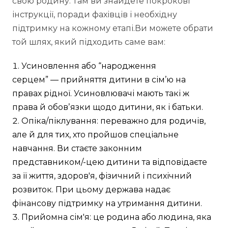
свою родину. Там ви знайдете покрокові
інструкції, поради фахівців і необхідну
підтримку на кожному етапі.Ви можете обрати
той шлях, який підходить саме вам:
Усиновлення або “народження
серцем” — прийняття дитини в сім’ю на
правах рідної. Усиновлювачі мають такі ж
права й обовʼязки щодо дитини, як і батьки.
Опіка/піклування: переважно для родичів,
але й для тих, хто пройшов спеціальне
навчання. Ви стаєте законним
представником/-цею дитини та відповідаєте
за її життя, здоров'я, фізичний і психічний
розвиток. При цьому держава надає
фінансову підтримку на утримання дитини.
Прийомна сім'я: це родина або людина, яка