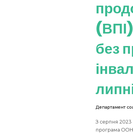
прод
(ВПІ)
без п
інва
липн
Департамент соц
З серпня 2023
програма ООН 