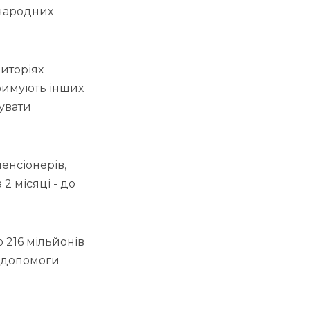
жнародних
риторіях
тримують інших
увати
енсіонерів,
2 місяці - до
 216 мільйонів
о допомоги