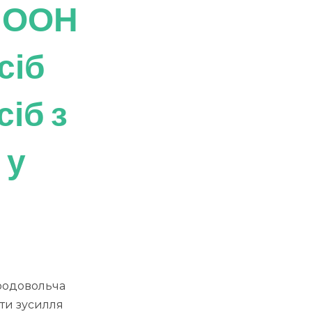
и ООН
сіб
сіб з
 у
продовольча
ти зусилля