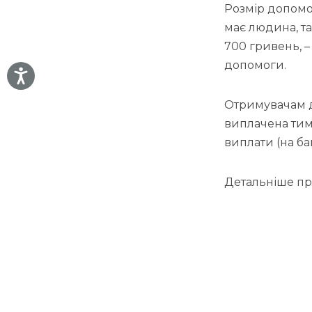
Розмір допомог
має людина, та
700 гривень, 
допомоги.
Отримувачам д
виплачена тим
виплати (на ба
Детальніше про