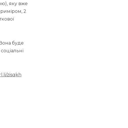
ю), яку вже
приміром, 2
ткової
Вона буде
соціальні
l.li/zisqkh