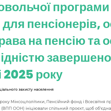
овольчої програм
 для пенсіонерів, о
рава на пенсію та о
лідністю завершено
і 2025 року
іального захисту населення
 року Мінсоцполітики, Пенсійний фонд і Всесвітня 
(ВПП ООН) ініціювали спільний проєкт, щоб об'єдна