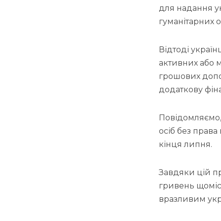
для надання у
гуманітарних о
Відтоді україн
активних або 
грошових допо
додаткову фін
Повідомляємо,
осіб без права
кінця липня.
Завдяки цій пр
гривень щоміс
вразливим укр