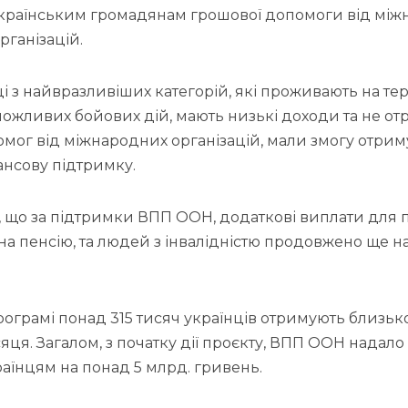
країнським громадянам грошової допомоги від мі
рганізацій.
ці з найвразливіших категорій, які проживають на те
можливих бойових дій, мають низькі доходи та не о
мог від міжнародних організацій, мали змогу отрим
ансову підтримку.
 що за підтримки ВПП ООН, додаткові виплати для п
 на пенсію, та людей з інвалідністю продовжено ще на 
ограмі понад 315 тисяч українців отримують близько
яця. Загалом, з початку дії проєкту, ВПП ООН надал
аїнцям на понад 5 млрд. гривень.