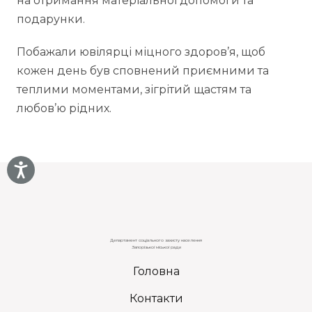
на отримання матеріальної допомоги та
подарунки.
Побажали ювілярці міцного здоров’я, щоб
кожен день був сповнений приємними та
теплими моментами, зігрітий щастям та
любов’ю рідних.
Департамент соціального захисту населення
Запорізької міської ради
Головна
Контакти