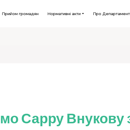
Прийом громадян
Нормативні акти
Про Департамент
мо Сарру Внукову з