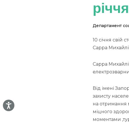
річч
Департамент соц
10 січня свій 
Сарра Михайлі
Сарра Михайлів
електрозварник
Від імені Запо
захисту насел
на отримання 
міцного здоро
моментами ,ту