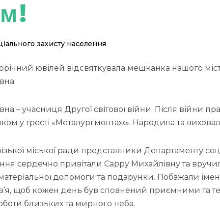
ям!
іального захисту населення
сторічний ювілей відсвяткувала мешканка нашого міс
вна.
на – учасниця Другої світової війни. Після війни п
ом у тресті «Металургмонтаж». Народила та виховала
різької міської ради представники Департаменту со
ення сердечно привітали Сарру Михайлівну та вручи
матеріальної допомоги та подарунки. Побажали іме
в’я, щоб кожен день був сповнений приємними та 
рботи близьких та мирного неба.