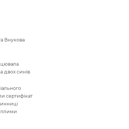
та Внукова
рацювала
 двох синів.
ціального
ли сертифікат
нинниці
теплими