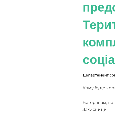
пред
Тери
комп
соці
Департамент соц
Кому буде кор
Ветеранам, вет
Захисниць.