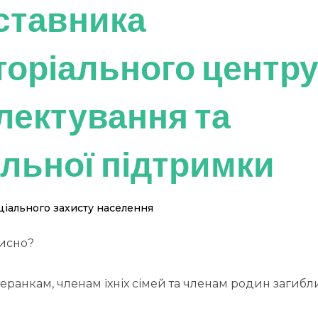
ставника
торіального центр
лектування та
альної підтримки
іального захисту населення
исно?
еранкам, членам їхніх сімей та членам родин загибли