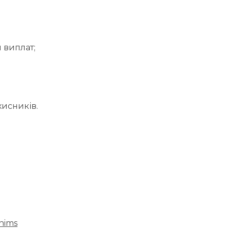
 виплат;
хисників.
xhims