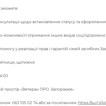
 зможете:
нсультації щодо встановлення статусу та оформлення
про можливості отримання інших видів соцпідтримки;
помогу у реалізації прав і гарантій сімей загиблих За
пʼятниця, щотижня
14:00
ий простір «Ветеран ПРО. Запоріжжя»
оном: 063 105 02 74 або за посиланням:
https://surl.li/j