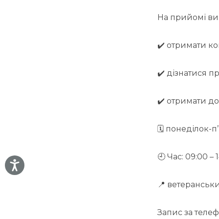
На прийомі ви
✔️ отримати ко
✔️ дізнатися 
✔️ отримати до
🗓 понеділок-
🕘 Час: 09:00 – 
📍 ветеранськ
Запис за телеф