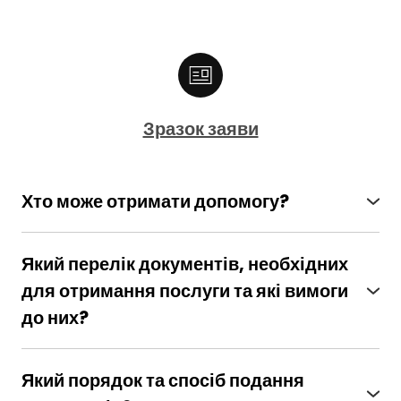
Зразок заяви
Хто може отримати допомогу?
Громадяни, які постраждали внаслідок
Чорнобильської катастрофи та віднесені до
Який перелік документів, необхідних
категорій 1 і 2
для отримання послуги та які вимоги
до них?
● Заява.
● Посвідчення особи, яка постраждала
Який порядок та спосіб подання
внаслідок Чорнобильської катастрофи