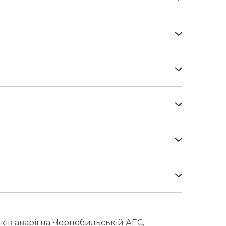
пи, пов’язаної з наслідками
навчанні із застосуванням ядерної зброї,
ків податків (з урахуванням положень
й особою в одному з уповноважених банків
ьської катастрофи»
ристання коштів державного бюджету для
 Чорнобильської катастрофи»
дків аварії на Чорнобильській АЕС,