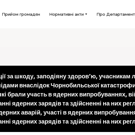
Прийом громадян
Нормативні акти
Про Департамент
 за шкоду, заподіяну здоров’ю, учасникам лік
лідами внаслідок Чорнобильської катастрофи,
які брали участь в ядерних випробуваннях, ві
нні ядерних зарядів та здійсненні на них регл
дерних аварій, участі в ядерних випробування
нні ядерних зарядів та здійсненні на них рег