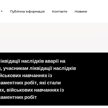
Публічна інформація
Контакти
Новини
відації наслідків аварії на
 учасникам ліквідації наслідків
йськових навчаннях із
аментних робіт, які стали
х, військових навчаннях із
ламентних робіт