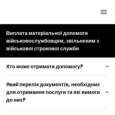
Виплата матеріальної допомоги
військовослужбовцям, звільненим з
військової строкової служби
Хто може отримати допомогу?
Громадяни України, які звільнилися з
військової строкової служби
Який перелік документів, необхідних
для отримання послуги та які вимоги
до них?
● Довідка з місця роботи про отримувану
середню заробітну плату на день призову