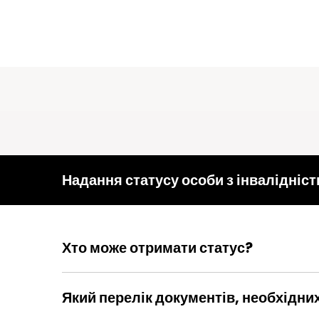
Надання статусу особи з інвалідніст
Хто може отримати статус?
Громадяни, які належать до категорій осіб, 
захисту»
Який перелік документів, необхідних
● Заява.