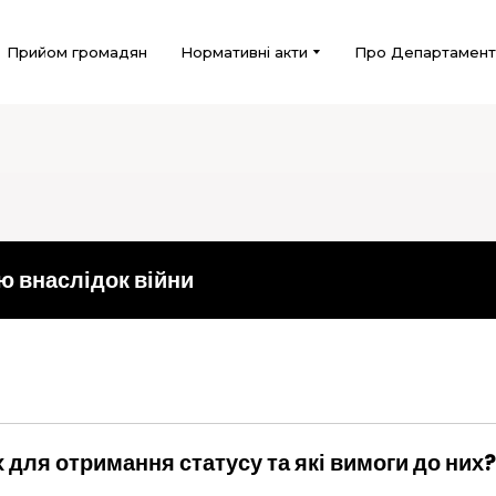
Прийом громадян
Нормативні акти
Про Департамент
ю внаслідок війни
зазначених у статті 7 Закону України «Про статус ветер
 для отримання статусу та які вимоги до них?