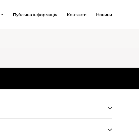
Публічна інформація
Контакти
Новини
анів війни, гарантії їх соціального