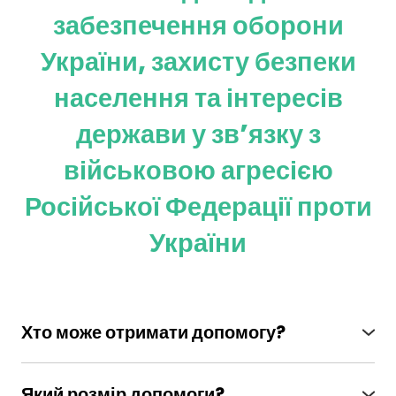
забезпечення оборони
України, захисту безпеки
населення та інтересів
держави у зв’язку з
військовою агресією
Російської Федерації проти
України
Хто може отримати допомогу?
Особи з інвалідністю внаслідок війни –
учасники антитерористичної операції, особам,
Який розмір допомоги?