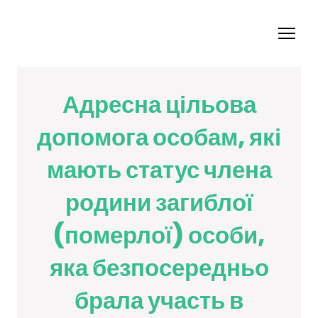
Адресна цільова
допомога особам, які
мають статус члена
родини загиблої
(померлої) особи,
яка безпосередньо
брала участь в