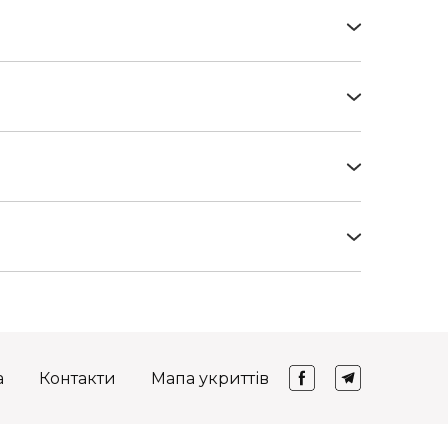
8 років), що спостерігаються та проходять
 яких чи дитина мають реєстрацію у місті
шовими переказами
СМС-розсилки
а
Контакти
Мапа укриттів