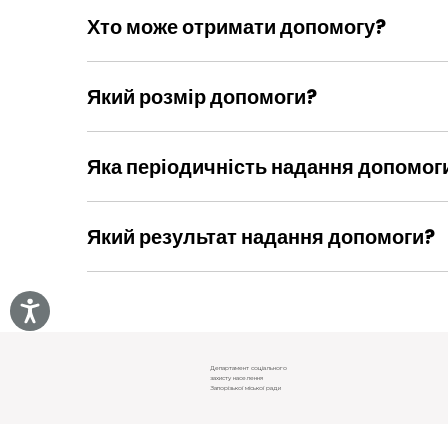
Хто може отримати допомогу?
Діти, хворі на активну форму туберкульозу
стаціонарне лікування в протитуберкульоз
Який розмір допомоги?
Запоріжжі
Розмір допомоги складає 2000 грн на кож
Яка періодичність надання допомог
Допомога надається один раз на рік
Який результат надання допомоги?
Виплата матеріальної допомоги здійснює
Інформація про надання адресної цільов
Департамент соціального
захисту населення
Запорізької міської ради