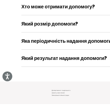
Хто може отримати допомогу?
Діти з інвалідністю, які виховуються в бага
інвалідністю Запорізького міського терит
Який розмір допомоги?
(один з батьків, якщо виховує дітей самос
Розмір допомоги складає 2000 грн на кож
Яка періодичність надання допомог
Допомога надається один раз на рік
Який результат надання допомоги?
Виплата матеріальної допомоги здійснює
Інформація про надання адресної цільов
Департамент соціального
захисту населення
Запорізької міської ради