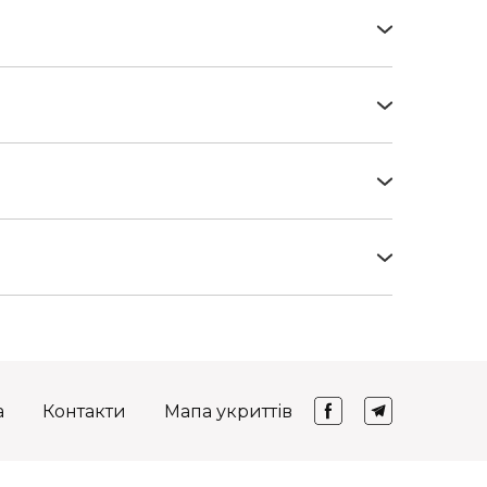
комплексної реабілітації дітей з
ня соціальних послуг) та батьки яких
шовими переказами
СМС-розсилки
а
Контакти
Мапа укриттів